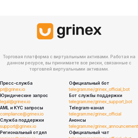
Торговая платформа с виртуальными активами. Работая на
данном ресурсе, вы принимаете все риски, связанные с
торговлей виртуальными активами.
Пресс-служба
Официальный бот
pr@grinex.io
telegram.me/grinex_official_bot
Юридические запрос
Бот службы поддержки
legal@grinex.io
telegram.me/grinex_support_bot
AML и KYC запросы
Telegram-канал
compliance@grinex.io
telegram.me/grinex_official
Служба поддержки
Анонсы
support@grinex.io
telegram.me/grinex_announcement
Региональный отдел
Официальный чат